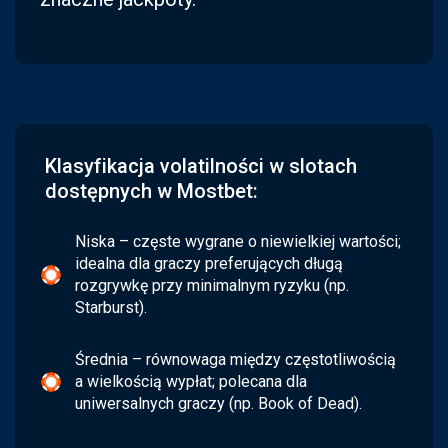
Klasyfikacja volatilności w slotach
dostępnych w Mostbet:
Niska – częste wygrane o niewielkiej wartości;
idealna dla graczy preferujących długą
rozgrywkę przy minimalnym ryzyku (np.
Starburst).
Średnia – równowaga między częstotliwością
a wielkością wypłat; polecana dla
uniwersalnych graczy (np. Book of Dead).