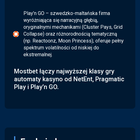
Play’n GO – szwedzko-maltańska firma
wyróżniająca się narracyjną głębią,
oryginalnymi mechanikami (Cluster Pays, Grid
Collapse) oraz różnorodnością tematyczną
(np. Reactoonz, Moon Princess); oferuje pełny
spektrum volatilności od niskiej do
ekstremalnej.
Mostbet łączy najwyższej klasy gry
automaty kasyno od NetEnt, Pragmatic
Play i Play’n GO.