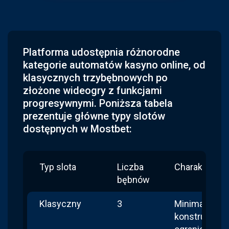
Platforma udostępnia różnorodne
kategorie automatów kasyno online, od
klasycznych trzybębnowych po
złożone wideogry z funkcjami
progresywnymi. Poniższa tabela
prezentuje główne typy slotów
dostępnych w Mostbet:
Typ slota
Liczba
Charakteryst
bębnów
Klasyczny
3
Minimalistyc
konstrukcja,