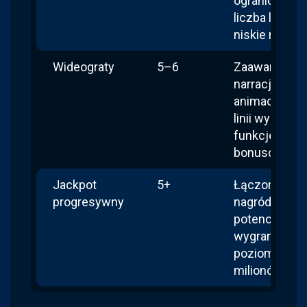
ograniczona
liczba linii,
niskie ryzyko
Wideograty
5–6
Zaawansowa
narracja,
animacje, wie
linii wygranyc
funkcje
bonusowe
Jackpot
5+
Łączona pula
progresywny
nagród,
potencjalne
wygrane na
poziomie
milionów EU