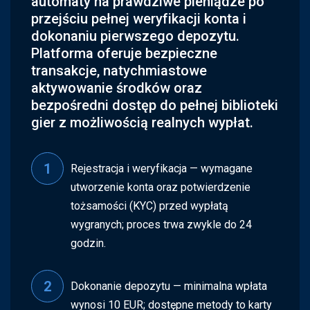
automaty na prawdziwe pieniądze po
przejściu pełnej weryfikacji konta i
dokonaniu pierwszego depozytu.
Platforma oferuje bezpieczne
transakcje, natychmiastowe
aktywowanie środków oraz
bezpośredni dostęp do pełnej biblioteki
gier z możliwością realnych wypłat.
Rejestracja i weryfikacja — wymagane
utworzenie konta oraz potwierdzenie
tożsamości (KYC) przed wypłatą
wygranych; proces trwa zwykle do 24
godzin.
Dokonanie depozytu — minimalna wpłata
wynosi 10 EUR; dostępne metody to karty