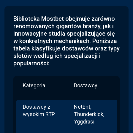
Biblioteka Mostbet obejmuje zarówno
renomowanych gigantów branży, jak i
innowacyjne studia specjalizujące się
w konkretnych mechanikach. Poniższa
tabela klasyfikuje dostawców oraz typy
slotów według ich specjalizacji i
popularności:
Kategoria
Dostawcy
Repr
tytuł
Dostawcy z
NetEnt,
Bloo
wysokim RTP
Thunderkick,
(98% 
Yggdrasil
Unch
(98.5