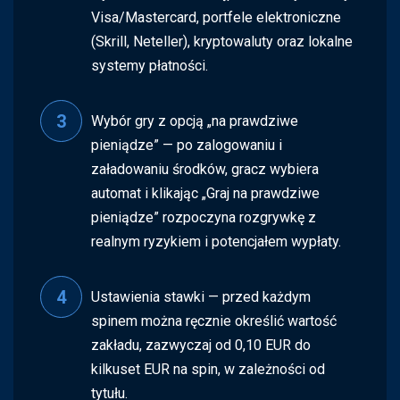
Visa/Mastercard, portfele elektroniczne
(Skrill, Neteller), kryptowaluty oraz lokalne
systemy płatności.
Wybór gry z opcją „na prawdziwe
pieniądze” — po zalogowaniu i
załadowaniu środków, gracz wybiera
automat i klikając „Graj na prawdziwe
pieniądze” rozpoczyna rozgrywkę z
realnym ryzykiem i potencjałem wypłaty.
Ustawienia stawki — przed każdym
spinem można ręcznie określić wartość
zakładu, zazwyczaj od 0,10 EUR do
kilkuset EUR na spin, w zależności od
tytułu.