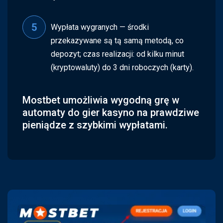
Wypłata wygranych — środki
przekazywane są tą samą metodą, co
depozyt; czas realizacji: od kilku minut
(kryptowaluty) do 3 dni roboczych (karty).
Mostbet umożliwia wygodną grę w
automaty do gier kasyno na prawdziwe
pieniądze z szybkimi wypłatami.