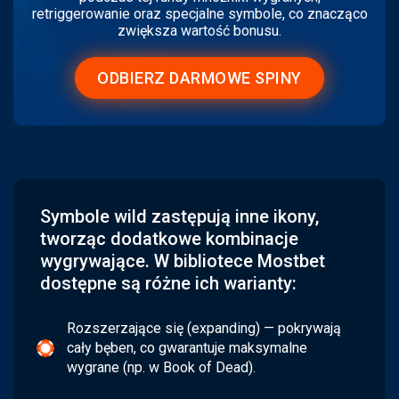
retriggerowanie oraz specjalne symbole, co znacząco
zwiększa wartość bonusu.
ODBIERZ DARMOWE SPINY
Symbole wild zastępują inne ikony,
tworząc dodatkowe kombinacje
wygrywające. W bibliotece Mostbet
dostępne są różne ich warianty:
Rozszerzające się (expanding) — pokrywają
cały bęben, co gwarantuje maksymalne
wygrane (np. w Book of Dead).