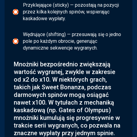
Przyklejające (sticky) — pozostają na pozycji
przez kilka kolejnych spinów, wspierając
kaskadowe wypłaty.
Wędrujące (shifting) — przesuwają się o jedno
pole po każdym obrocie, generując
dynamiczne sekwencje wygranych.
Mnożniki bezpośrednio zwiększają
wartość wygranej, zwykle w zakresie
od x2 do x10. W niektórych grach,
takich jak Sweet Bonanza, podczas
darmowych spinów mogą osiągać
nawet x100. W tytułach z mechaniką
kaskadową (np. Gates of Olympus)
mnożniki kumulują się progresywnie w
trakcie serii wygranych, co pozwala na
znaczne wypłaty przy jednym spinie.