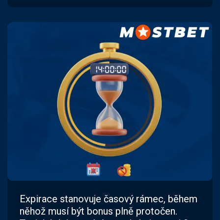
Expirace stanovuje časový rámec, během
něhož musí být bonus plně protočen.