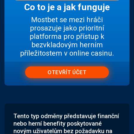
Co to je a jak funguje
Mostbet se mezi hráči
prosazuje jako prioritní
platforma pro přístup k
bezvkladovým herním
příležitostem v online casinu.
OTEVŘÍT ÚČET
Tento typ odměny představuje finanční
nebo herní benefity poskytované
novým uživatelům bez požadavku na