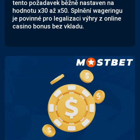
tento požadavek běžně nastaven na
hodnotu x30 až x50. Splnění wageringu
je povinné pro legalizaci výhry z online
casino bonus bez vkladu.