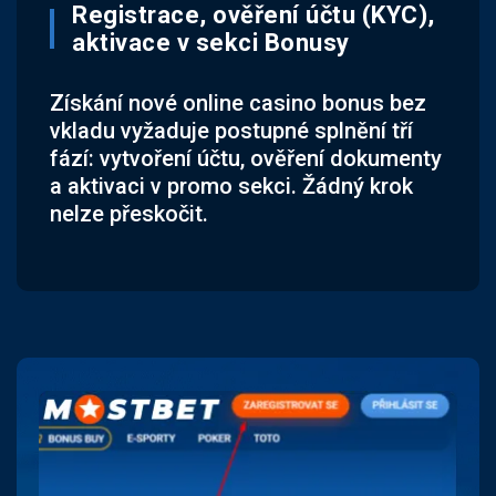
Registrace, ověření účtu (KYC),
aktivace v sekci Bonusy
Získání nové online casino bonus bez
vkladu vyžaduje postupné splnění tří
fází: vytvoření účtu, ověření dokumenty
a aktivaci v promo sekci. Žádný krok
nelze přeskočit.