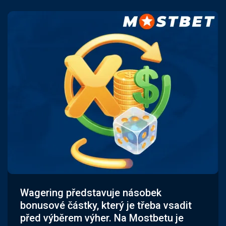
Wagering představuje násobek
bonusové částky, který je třeba vsadit
před výběrem výher. Na Mostbetu je