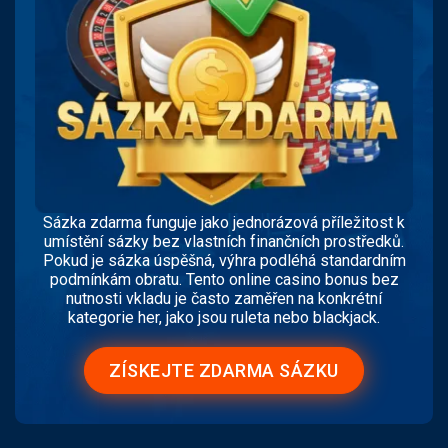
Sázka zdarma funguje jako jednorázová příležitost k
umístění sázky bez vlastních finančních prostředků.
Pokud je sázka úspěšná, výhra podléhá standardním
podmínkám obratu. Tento online casino bonus bez
nutnosti vkladu je často zaměřen na konkrétní
kategorie her, jako jsou ruleta nebo blackjack.
ZÍSKEJTE ZDARMA SÁZKU