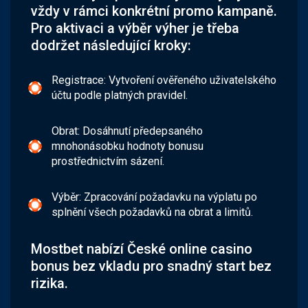
vždy v rámci konkrétní promo kampaně.
Pro aktivaci a výběr výher je třeba
dodržet následující kroky:
Registrace: Vytvoření ověřeného uživatelského
účtu podle platných pravidel.
Obrat: Dosáhnutí předepsaného
mnohonásobku hodnoty bonusu
prostřednictvím sázení.
Výběr: Zpracování požadavku na výplatu po
splnění všech požadavků na obrat a limitů.
Mostbet nabízí České online casino
bonus bez vkladu pro snadný start bez
rizika.