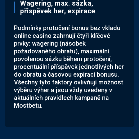
Wagering, max. sázka,
příspěvek her, expirace
Podmínky protočení bonus bez vkladu
online casino zahrnují čtyři klíčové
prvky: wagering (násobek
požadovaného obratu), maximální
povolenou sázku během protočení,
procentuální příspěvek jednotlivých her
do obratu a časovou expiraci bonusu.
Všechny tyto faktory ovlivňují možnost
výběru výher a jsou vždy uvedeny v
aktuálních pravidlech kampaně na
Mostbetu.