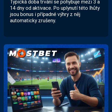
Typická doba trvání se pohybuje mezi 3 a
14 dny od aktivace. Po uplynutí této lhůty
jsou bonus i případné výhry z něj
automaticky zrušeny.