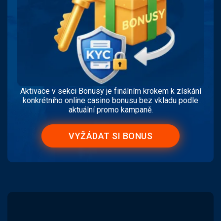
Aktivace v sekci Bonusy je finálním krokem k získání
konkrétního online casino bonusu bez vkladu podle
aktuální promo kampaně.
VYŽÁDAT SI BONUS